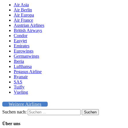
Air Asia
Air Berlin
Air Europa
Air France
Austrian Airlines
British Airways
Condor
Easyjet
Emirates
Eurowings
Germanwings
Iberia
Lufthansa
Pegasus Airline
Ryanair
SAS
Tuifly
Vueling
Weitere Airlines
Suchen nach:
Über uns