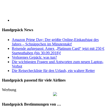
Handgepäck News
Amazon Prime Day: Der größte Online-Einkaufstag des
Jahres – Schnäppchen im Minutentakt!
Reisende aufgepasst: Amex „Platinum Card“ jetzt mit 250 €
Startguthaben (bis 30.09.2018)!
Verlorenes Gepäck: was tun?
Die wichtigsten Fragen und Antworten zum neuen Laptop-
Verbot
Die Reisecheckliste für den Urlaub, ein wahrer Retter
Handgepäck passend für viele Airlines
Werbung
Handgepäck Bestimmungen von …